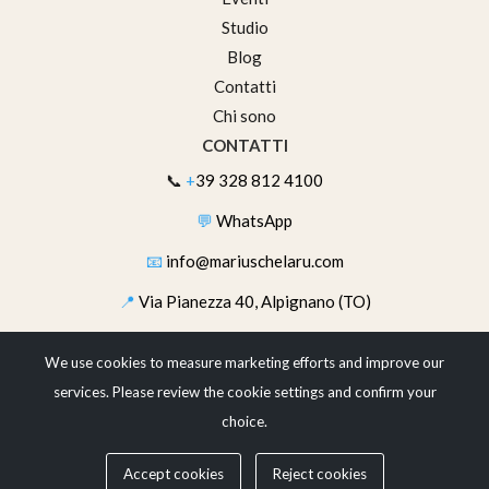
Studio
Blog
Contatti
Chi sono
CONTATTI
📞
+
39 328 812 4100
💬
WhatsApp
📧
info@mariuschelaru.com
📍
Via Pianezza 40, Alpignano (TO)
SEGUIMI
We use cookies to measure marketing efforts and improve our
services. Please review the cookie settings and confirm your
choice.
© 2026 Studio Fotografico Marius Chelaru — Via Pianezza 40,
Accept cookies
Reject cookies
Alpignano (TO)